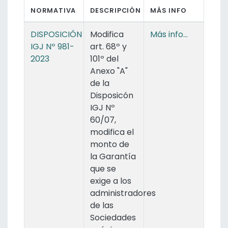
NORMATIVA
DESCRIPCIÓN
MÁS INFO
DISPOSICIÓN
Modifica
Más info...
IGJ Nº 981-
art. 68º y
2023
101º del
Anexo "A"
de la
Disposicón
IGJ Nº
60/07,
modifica el
monto de
la Garantía
que se
exige a los
administradores
de las
Sociedades