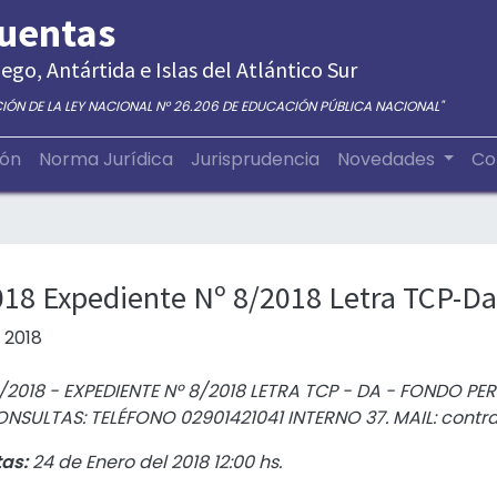
Cuentas
ego, Antártida e Islas del Atlántico Sur
CIÓN DE LA LEY NACIONAL N° 26.206 DE EDUCACIÓN PÚBLICA NACIONAL"
ión
Norma Jurídica
Jurisprudencia
Novedades
Co
018 Expediente Nº 8/2018 Letra TCP-Da
 2018
/2018 - EXPEDIENTE Nº 8/2018 LETRA TCP - DA - FONDO 
SULTAS: TELÉFONO 02901421041 INTERNO 37. MAIL: contr
tas:
24 de Enero del 2018 12:00 hs.