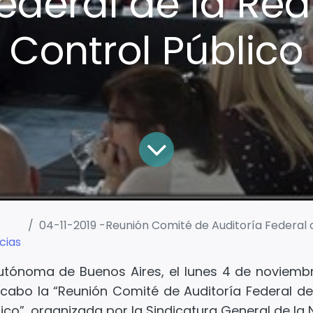
Federal de la Red
Control Público
04-11-2019 -Reunión Comité de Auditoría Federal de la Red Federa
cias
utónoma de Buenos Aires, el lunes 4 de noviembr
 cabo la
“Reunión Comité de Auditoría Federal de
ico”
, organizada por la Sindicatura General de la 