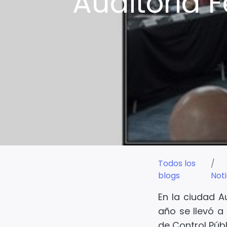
Auditoría 
Todos los
blogs
Noti
En la ciudad A
año se llevó a
de Control Públ