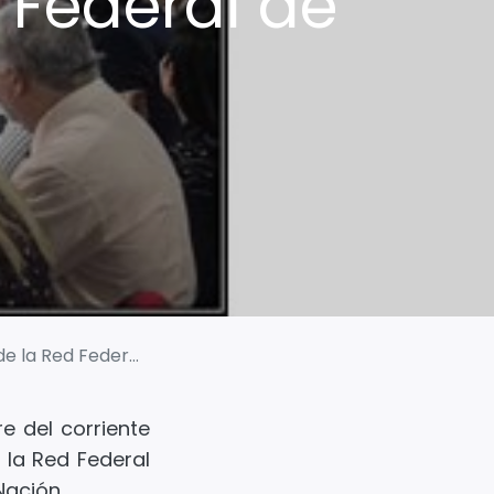
 Federal de
l de Control Público
e del corriente
 la Red Federal
Nación.